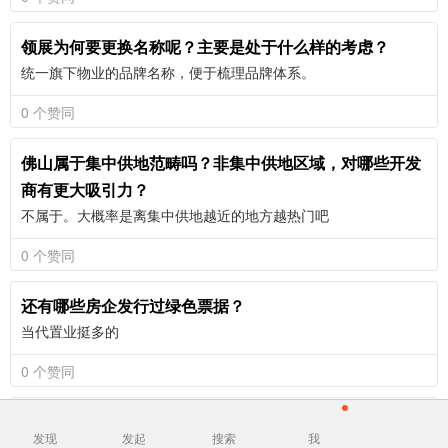
领展为何要更换名称呢？主要是处于什么样的考虑？
统一旗下物业的品牌名称，便于梳理品牌体系。
0 个赞同
佛山属于集中供地范畴吗？非集中供地区域，对哪些开发
商有更大吸引力？
不属于。大概率是离集中供地越近的地方越热门吧
0 个赞同
还有哪些房企发行过绿色票据？
当代置业挺多的
0 个赞同
首开是国企，为什么会这么缺钱？感觉跟一个激进扩张后
发现
发起
搜索
我