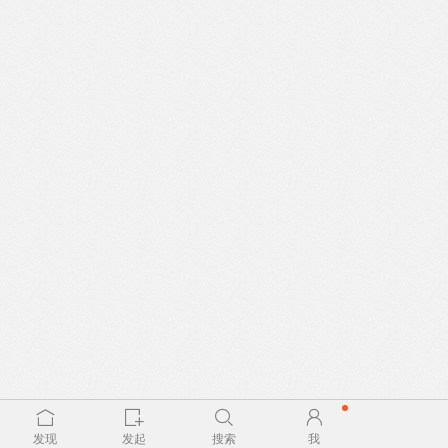
发现
发起
搜索
我