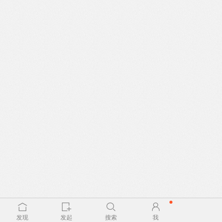
发现
发起
搜索
我