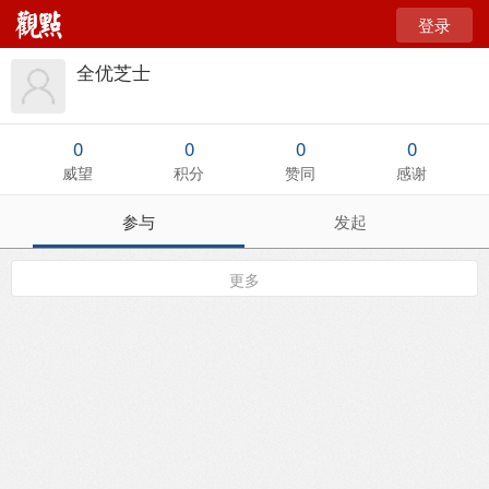
登录
全优芝士
0
0
0
0
威望
积分
赞同
感谢
参与
发起
更多