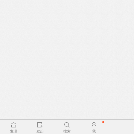
发现
发起
搜索
我