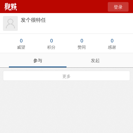
登录
发个很特任
0
0
0
0
威望
积分
赞同
感谢
参与
发起
更多