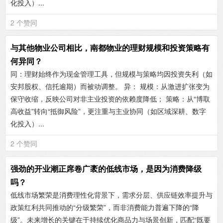
化投入）...
2 个赞同
与其他物业公司相比，南都物业的理财规模和投资策略有
何异同？
同‌：理财始终作为现金管理工具，但规模与策略均因投资失利（如
安邦股权、信托逾期）而被动调整。 ‌异‌： ‌规模‌：从激进扩张变为
保守收缩，反映公司对非主业投资的依赖度降低； ‌策略‌：从“博取
高收益”转向“抵御风险”，更注重与主业协同（如区域深耕、数字
化投入）...
2 个赞同
强劲的开业潮正席卷广袤的低线市场，是因为消费降级
吗？
低线市场繁荣是消费理性化背景下，需求分层、供应链效率提升与
政策红利共同推动的“分级繁荣”，而非消费能力普遍下降的“降
级”。未来增长的关键在于持续优化商品力与场景创新，匹配“既要