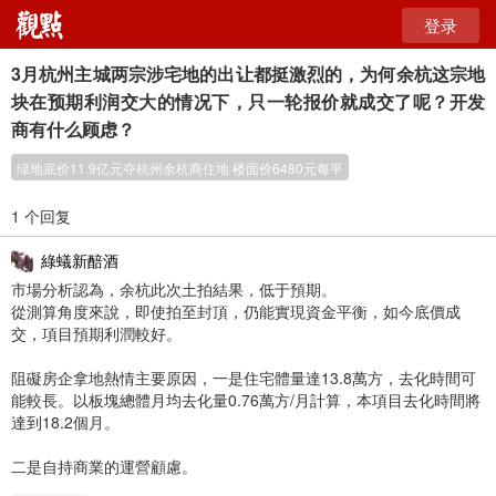
登录
3月杭州主城两宗涉宅地的出让都挺激烈的，为何余杭这宗地
块在预期利润交大的情况下，只一轮报价就成交了呢？开发
商有什么顾虑？
绿地底价11.9亿元夺杭州余杭商住地 楼面价6480元每平
1 个回复
綠蟻新醅酒
市場分析認為，余杭此次土拍結果，低于預期。
從測算角度來說，即使拍至封頂，仍能實現資金平衡，如今底價成
交，項目預期利潤較好。
阻礙房企拿地熱情主要原因，一是住宅體量達13.8萬方，去化時間可
能較長。以板塊總體月均去化量0.76萬方/月計算，本項目去化時間將
達到18.2個月。
二是自持商業的運營顧慮。