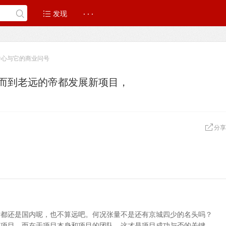
发现
· · ·
中心与它的商业问号
而到老远的帝都发展新项目，
分享
这都还是国内呢，也不算远吧。何况张量不是还有京城四少的名头吗？
的项目，而在于项目本身和项目的团队，这才是项目成功与否的关键。