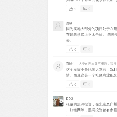
0
2
渝缘
因为实地大部分的项目处于在
在建筑形式上不太合适。 未来
去。
0
0
-
百晓生
人类的悲欢并不想通，我只
这个应该不是脱离大本营，况
情。而且这是一个社区商业配
0
0
DDG
张量的黑洞投资，在北京及广州
、好租网等，黑洞投资都有参