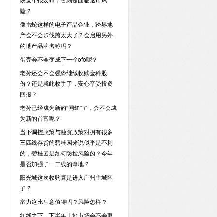
险？
像雷蛇这样的电子产品企业，跨界地
产会不会步伐跨太大了？会启用另外
的地产品牌名称吗？
蛋壳会不会变成下一个ofo呢？
老孙还会不会强势继续收购金科股
份？还是就此收手了，安心享受投资
回报？
老孙已经成为新的“网红”了，会不会成
为新的首富呢？
当下调控政策与融资政策对拥有很多
三四线存货的碧桂园来说似乎是不利
的，碧桂园是如何防控风险的？今年
是否加强了一二线的拿地？
阳光城这次收购算是进入广州主城区
了？
富力这比生意值得吗？风险怎样？
红线之下，下半年土地市场会不会更