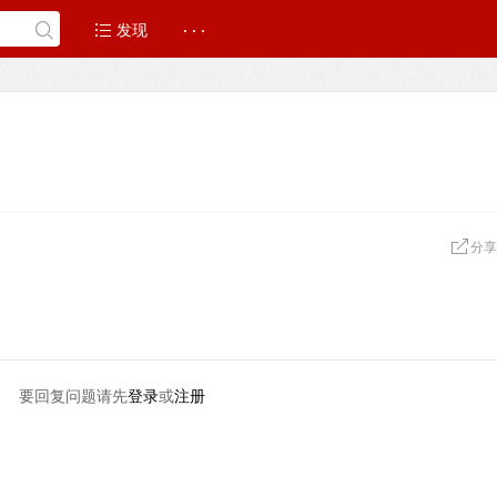
发现
· · ·
分享
要回复问题请先
登录
或
注册