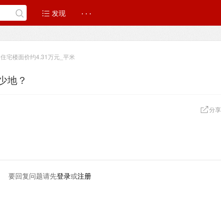
发现
· · ·
住宅楼面价约4.31万元_平米
少地？
分享
要回复问题请先
登录
或
注册