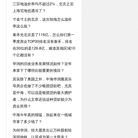
三宗地溢价率均不超过2%，北京之后
上海宅地也遇冷了？
寸金寸土的北京，这次拍地怎么溢价
率这么低？
泰禾光北京卖了116亿，怎么你们第一
季度房企TOP30排名没有泰禾，排名
在30位的是126.8亿，难道其他区域10
个亿都没有？
华润的旧改业务发展情况如何？近年
来拿下了哪些比较重要的项目？
其实除了奥园之外，中海华润雅居乐
等房企也做了不少银团贷款吧，尤其
是中海，可以说是银团贷的最大拥护
者，为什么文章还说这种贷款较少为
房企所用？
中海今年真的很猛，加起来在一线城
市拿了多少地了？
为何华润、恒大愿意出让万科股权给
深圳地铁，让其成为第一大股东？