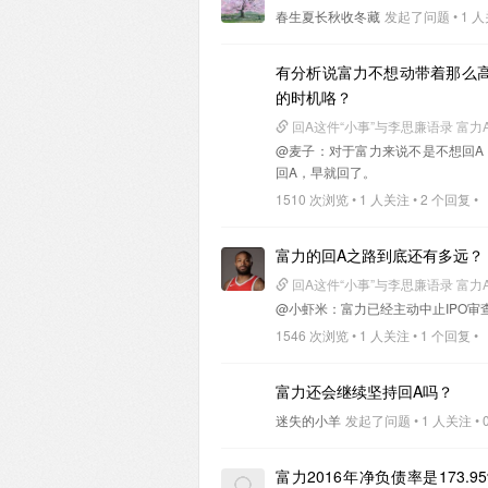
春生夏长秋收冬藏
发起了问题 • 1 人关
有分析说富力不想动带着那么
的时机咯？
回A这件“小事”与李思廉语录 富力
@麦子
：对于富力来说不是不想回A
回A，早就回了。
1510 次浏览 • 1 人关注 • 2 个回复 •
富力的回A之路到底还有多远？
回A这件“小事”与李思廉语录 富力
@小虾米
：富力已经主动中止IPO
1546 次浏览 • 1 人关注 • 1 个回复 •
富力还会继续坚持回A吗？
迷失的小羊
发起了问题 • 1 人关注 • 0
富力2016年净负债率是17