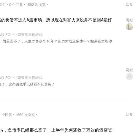
回复
注 • 0 个回复 • 1502 次浏览 •
高的负债率进入A股市场，所以现在对富力来说并不是回A最好
贡献
A股IPO中止审查周末反转戏
，而是回不了，人生才多少个10年？富力才成立多少年？如果富力能够
贡献
A股IPO中止审查周末反转戏
审查了，这条路似乎已经看不到尽头了
回复
 个回复 • 1669 次浏览 •
3.95%，负债率已经那么高了，上半年为何还收了万达的酒店资