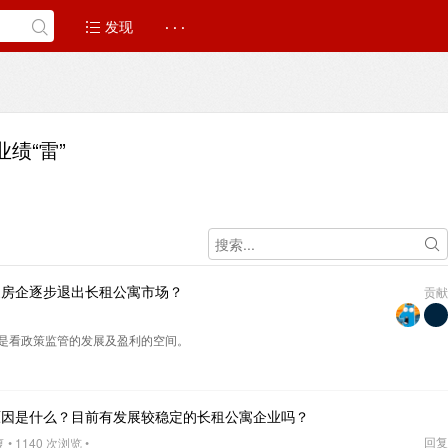
发现
· · ·
业绩“雷”
家房企逐步退出长租公寓市场？
贡献
是看政策监管的发展及盈利的空间。
原因是什么？目前有发展较稳定的长租公寓企业吗？
回复
• 1140 次浏览 •