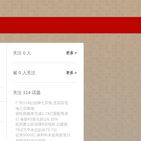
关注
0
人
更多 »
被
0
人关注
更多 »
关注
114
话题
广州114亿挂牌七宗地 含四宗宅
地三宗商地
碧桂园服务完成1.73亿股配售发
行 每股45港元折让6.35%
杭州萧山区挂牌8宗地块 总建面
79.6万平米总起价75.7亿
迟来5000亿 保利年末提高投资计
划里的扩储与旧改