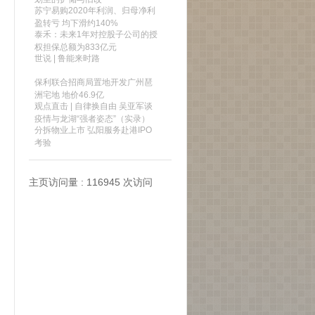
苏宁易购2020年利润、归母净利
盈转亏 均下滑约140%
泰禾：未来1年对控股子公司的授
权担保总额为833亿元
世说 | 鲁能来时路
保利联合招商局置地开发广州琶
洲宅地 地价46.9亿
观点直击 | 自律换自由 吴亚军谈
疫情与龙湖“强者姿态”（实录）
分拆物业上市 弘阳服务赴港IPO
考验
主页访问量 : 116945 次访问