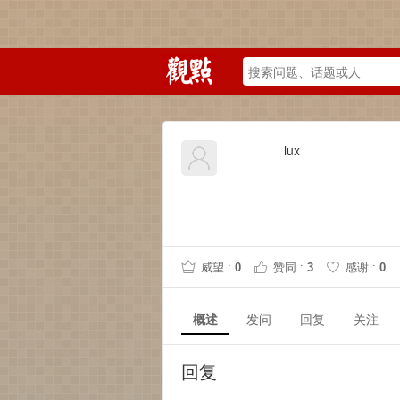
lux
威望 :
0
赞同 :
3
感谢 :
0
概述
发问
回复
关注
回复