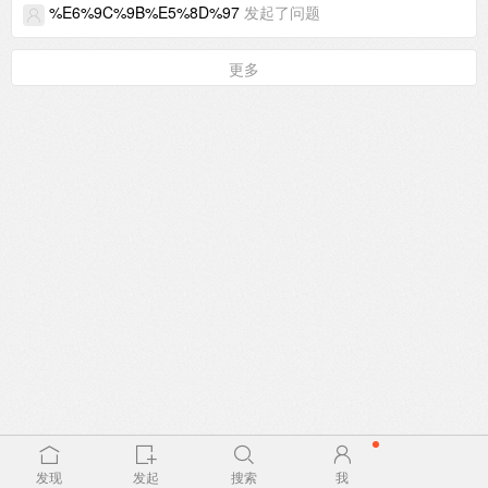
%E6%9C%9B%E5%8D%97
发起了问题
更多
发现
发起
搜索
我