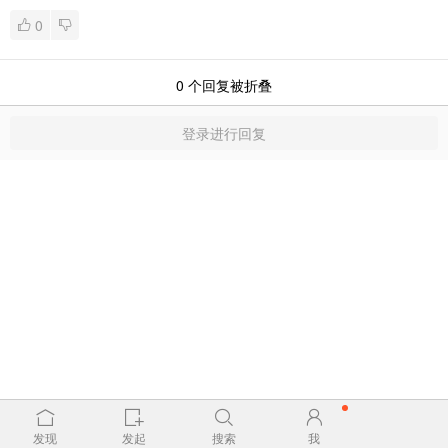
0
0
个回复被折叠
登录进行回复
发现
发起
搜索
我