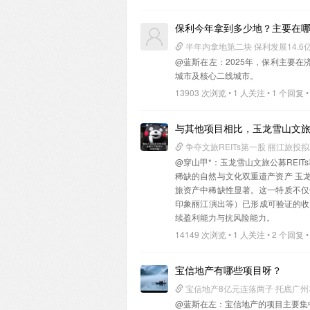
保利今年拿到多少地？主要在
半年内拿地第二块 保利发展14.6
@蓝斯在左
：2025年，保利主要
城市及核心二线城市。
13903 次浏览 • 1 人关注 • 1 个回复 •
与其他项目相比，玉龙雪山文
争夺文旅REITs第一股 丽江旅投
@穿山甲*
：玉龙雪山文旅公募REI
稀缺的自然与文化双重遗产资产‌ 
旅资产中稀缺性显著。这一特质不仅
印象丽江演出等）已形成可验证的收益
续盈利能力与抗风险能力。
14149 次浏览 • 1 人关注 • 2 个回复 •
宝信地产有哪些项目呀？
宝信地产8亿元连落两子 托底广
@蓝斯在左
：宝信地产的项目主要集