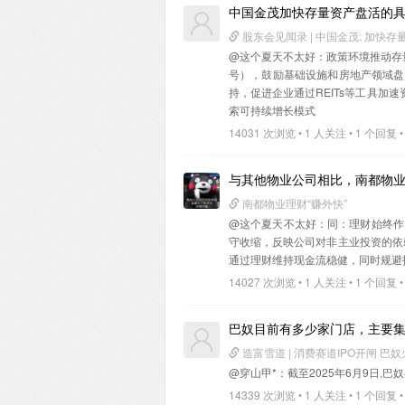
中国金茂加快存量资产盘活的
股东会见闻录 | 中国金茂: 加快
@这个夏天不太好
：政策环境推动存量
号），鼓励基础设施和房地产领域盘
持，促进企业通过REITs等工具
索可持续增长模式
14031 次浏览 • 1 人关注 • 1 个回复 •
与其他物业公司相比，南都物
南都物业理财“赚外快”
@这个夏天不太好
：同‌：理财始终
守收缩，反映公司对非主业投资的依赖
通过理财维持现金流稳健，同时规避
14027 次浏览 • 1 人关注 • 1 个回复 •
巴奴目前有多少家门店，主要
造富雪道 | 消费赛道IPO开闸 巴
@穿山甲*
：‌截至2025年6月9日
14339 次浏览 • 1 人关注 • 1 个回复 •