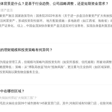
具体背景是什么？是基于行业趋势、公司战略调整，还是短期资金需求？
存量资产盘活
资产激活 ‌国家政策导向‌：国务院2022年发布《关于进一步盘活存量资产扩大有效投
活闲置资产，形成投资良性循环。 ‌地方配套措施‌：多地政府（如江西省、海南省）
加速资产证券化。 综上，中国金茂加快存量资产盘活是应对行业寒冬、实现自身盈利复
业的理财规模和投资策略有何异同？
作为现金管理工具，但规模与策略均因投资失利（如安邦股权、信托逾期）而被动调整。 ‌
度降低； ‌策略‌：从“博取高收益”转向“抵御风险”，更注重与主业协同（如区域深耕
投资风险以聚焦物业服务主业‌。
集中在哪些区域？
奴火锅如何撑起“火锅第三股”？
,巴奴毛肚火锅在全国39个城市拥有145家直营门店‌。其中,河南区域有53家门店，在除河