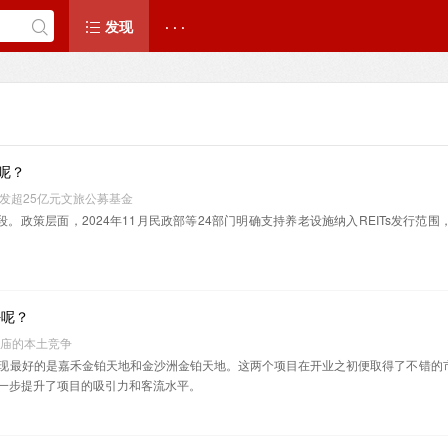
发现
· · ·
的呢？
拟发超25亿元文旅公募基金
阶段。政策层面，2024年11月民政部等24部门明确支持养老设施纳入REITs发行
好呢？
祖庙的本土竞争
现最好的是嘉禾金铂天地和金沙洲金铂天地。这两个项目在开业之初便取得了不错的
一步提升了项目的吸引力和客流水平。