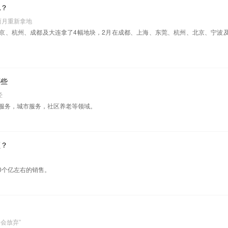
地？
两月重新拿地
于北京、杭州、成都及大连拿了4幅地块，2月在成都、上海、东莞、杭州、北京、宁波
哪些
经
服务，城市服务，社区养老等领域。
额？
90个亿左右的销售。
？
不会放弃”