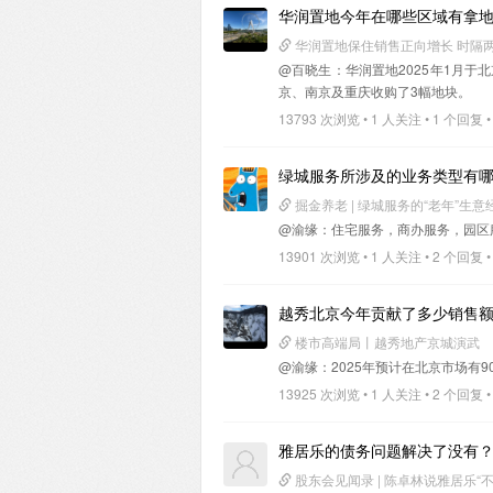
华润置地今年在哪些区域有拿
华润置地保住销售正向增长 时隔
@百晓生
：华润置地2025年1月
京、南京及重庆收购了3幅地块。
13793 次浏览 • 1 人关注 • 1 个回复 •
绿城服务所涉及的业务类型有
掘金养老 | 绿城服务的“老年”生意
@渝缘
：住宅服务，商办服务，园区
13901 次浏览 • 1 人关注 • 2 个回复 •
越秀北京今年贡献了多少销售
楼市高端局丨越秀地产京城演武
@渝缘
：2025年预计在北京市场有
13925 次浏览 • 1 人关注 • 2 个回复 •
雅居乐的债务问题解决了没有
股东会见闻录 | 陈卓林说雅居乐“