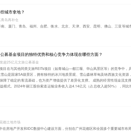
哪些城市拿地？
亿青岛再补仓
在济南、厦门、青岛、福州、合肥、衡水、北京、天津、西安、昆明、佛山、三亚等城
旅公募基金项目的独特优势和核心竞争力体现在哪些方面？
拟发超25亿元文旅公募基金
Ts项目在与其他同类文旅REITs项目（如青城山—都江堰、华山风景区等）的竞争中，
玉龙雪山是国家5A级景区，拥有独特的冰川地质景观、雪山森林草甸及纳西族文化资源
保障了稳定的客流基础，也为资产增值提供了差异化支撑。 ‌成熟的经营性现金流支撑
模式。2024年丽江股份索道运输业务收入达4.14亿元（占总收入超50%），同比增
州花都土地市场
中在房地产开发和IDC数据中心建设方面，分别在广州花都区和全国多个重要城市布