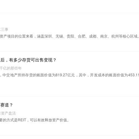
？
二三事
轻资产项目的位置来看，涵盖深圳、无锡、贵阳、合肥、成都、南京、杭州等核心区域
之后，有多少存货可出售变现？
逐千亿的那些年
日，中交地产所持存货的账面价值为819.27亿元，其中，开发成本的账面价值为453.1
个赛道？
存量资产盘活
要的方式是REIT，可以有效释放资产价值。